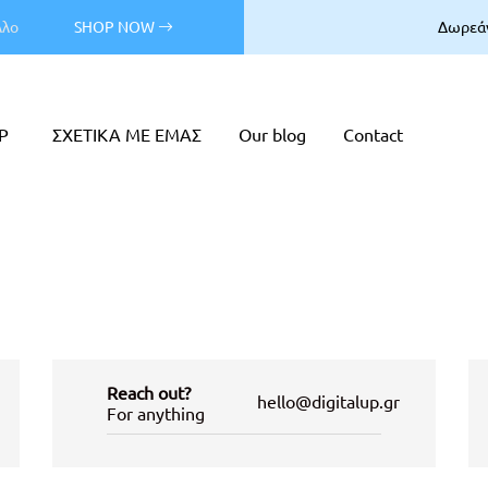
λλο
SHOP NOW
Δωρεάν
P
ΣΧΕΤΙΚΑ ΜΕ ΕΜΑΣ
Our blog
Contact
Reach out?
hello@digitalup.gr
0
For anything