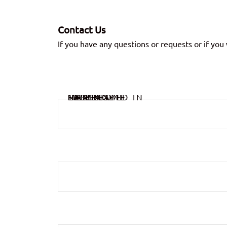
Contact Us
If you have any questions or requests or if you 
NAME
LAST NAME
EMAIL
TELEPHONE
INTERESTED IN
MESSAGE