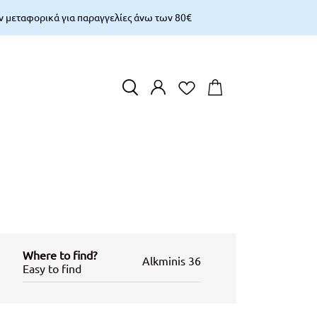
 μεταφορικά για παραγγελίες άνω των 80€
Cart
EN
EL
0
products
Total
€
0,
00
CHECKOUT
VIEW CART
Add 70.00€ to have free shipping
Where to find?
Αlkminis 36
%
Easy to find