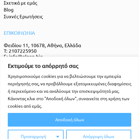
Σχετικά με εμάς
Blog
Συχνές Ερωτήσεις
ΕΠΙΚΟΙΝΩΝΙΑ
Φειδίου 11, 10678, Αθήνα, Ελλάδα
T:
2107225950
E:
info@elpon.bio
Εκτιμούμε το απόρρητό σας
Χρησιμοποιούμε cookies για να βελτιώσουμε την εμπειρία
FOLLOW US
περιήγησής σας, να προβάλλουμε εξατομικευμένες διαφημίσεις
ή περιεχόμενο και να αναλύουμε την επισκεψιμότητά μας.
Κάνοντας κλικ στο "Αποδοχή όλων", συναινείτε στη χρήση των
cookies από εμάς.
Αποδοχή όλων
Προσαρμογή
Απόρριψη όλων