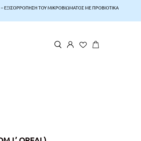
 – ΕΞΙΣΟΡΡΟΠΗΣΗ ΤΟΥ ΜΙΚΡΟΒΙΩΜΑΤΟΣ ΜΕ ΠΡΟΒΙΟΤΙΚΑ
Καλάθι
0
προϊόντα
EN
EL
Σύνολο Καλαθιού
€
0,
00
ΟΛΟΚΛΗΡΩΣΗ ΠΑΡΑΓΓΕΛΙΑΣ
ΠΡΟΒΟΛΗ ΚΑΛΑΘΙΟΥ
Πρόσθεσε ακόμα 70.00€ για να έχεις δωρεάν
μεταφορικά
%
M L’ OREAL)