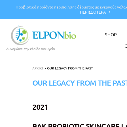
Προβιοτικά προϊόντα περιποίησης δέρματος με ενεργούς
γαλα
ΠΕΡΙΣΣΟΤΕΡΑ
SHOP
O
Δυναμώνει την ελπίδα για υγεία
ΑΡΧΙΚΉ
-
OUR LEGACY FROM THE PAST
OUR LEGACY FROM THE PAS
2021
BAK PROBIOTIC SKINCARE L