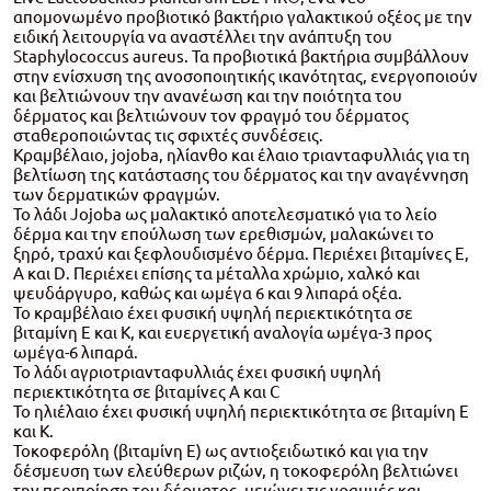
απομονωμένο προβιοτικό βακτήριο γαλακτικού οξέος με την
ειδική λειτουργία να αναστέλλει την ανάπτυξη του
Staphylococcus aureus. Τα προβιοτικά βακτήρια συμβάλλουν
στην ενίσχυση της ανοσοποιητικής ικανότητας, ενεργοποιούν
και βελτιώνουν την ανανέωση και την ποιότητα του
δέρματος και βελτιώνουν τον φραγμό του δέρματος
σταθεροποιώντας τις σφιχτές συνδέσεις.
Κραμβέλαιο, jojoba, ηλίανθο και έλαιο τριανταφυλλιάς για τη
βελτίωση της κατάστασης του δέρματος και την αναγέννηση
των δερματικών φραγμών.
Το λάδι Jojoba ως μαλακτικό αποτελεσματικό για το λείο
δέρμα και την επούλωση των ερεθισμών, μαλακώνει το
ξηρό, τραχύ και ξεφλουδισμένο δέρμα. Περιέχει βιταμίνες Ε,
Α και D. Περιέχει επίσης τα μέταλλα χρώμιο, χαλκό και
ψευδάργυρο, καθώς και ωμέγα 6 και 9 λιπαρά οξέα.
Το κραμβέλαιο έχει φυσική υψηλή περιεκτικότητα σε
βιταμίνη Ε και Κ, και ευεργετική αναλογία ωμέγα-3 προς
ωμέγα-6 λιπαρά.
Το λάδι αγριοτριανταφυλλιάς έχει φυσική υψηλή
περιεκτικότητα σε βιταμίνες Α και C
Το ηλιέλαιο έχει φυσική υψηλή περιεκτικότητα σε βιταμίνη Ε
και Κ.
Τοκοφερόλη (βιταμίνη Ε) ως αντιοξειδωτικό και για την
δέσμευση των ελεύθερων ριζών, η τοκοφερόλη βελτιώνει
την περιποίηση του δέρματος, μειώνει τις γραμμές και