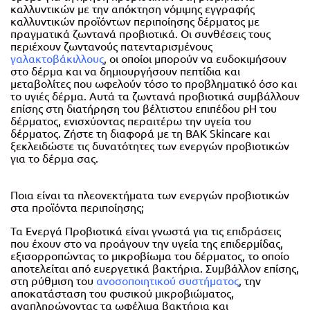
καλλυντικών με την απόκτηση νόμιμης εγγραφής
καλλυντικών προϊόντων περιποίησης δέρματος με
πραγματικά ζωντανά προβιοτικά. Οι συνθέσεις τους
περιέχουν ζωντανούς πατενταρισμένους
γαλακτοβάκιλλους
, οι οποίοι μπορούν να ευδοκιμήσουν
στο δέρμα και να δημιουργήσουν πεπτίδια και
μεταβολίτες που ωφελούν τόσο το προβληματικό όσο και
το υγιές δέρμα. Αυτά τα ζωντανά προβιοτικά συμβάλλουν
επίσης στη διατήρηση του βέλτιστου επιπέδου pH του
δέρματος, ενισχύοντας περαιτέρω την υγεία του
δέρματος. Ζήστε τη διαφορά με τη BAK Skincare και
ξεκλειδώστε τις δυνατότητες των ενεργών προβιοτικών
για το δέρμα σας.
Ποια είναι τα πλεονεκτήματα των ενεργών προβιοτικών
στα προϊόντα περιποίησης;
Τα Ενεργά Προβιοτικά είναι γνωστά για τις επιδράσεις
που έχουν στο να προάγουν την υγεία της επιδερμίδας,
εξισορροπώντας το μικροβίωμα του δέρματος, το οποίο
αποτελείται από ευεργετικά βακτήρια. Συμβάλλον επίσης,
στη ρύθμιση του
ανοσοποιητικού συστήματος
, την
αποκατάσταση του φυσικού μικροβιώματος,
αναπληρώνοντας τα ωφέλιμα βακτήρια και