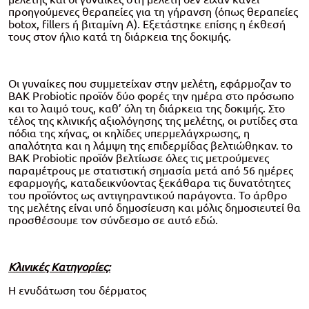
προηγούμενες θεραπείες για τη γήρανση (όπως θεραπείες
botox, fillers ή βιταμίνη Α). Εξετάστηκε επίσης η έκθεσή
τους στον ήλιο κατά τη διάρκεια της δοκιμής.
Οι γυναίκες που συμμετείχαν στην μελέτη, εφάρμοζαν το
BAK Probiotic προϊόν δύο φορές την ημέρα στο πρόσωπο
και το λαιμό τους, καθ’ όλη τη διάρκεια της δοκιμής. Στο
τέλος της κλινικής αξιολόγησης της μελέτης, οι ρυτίδες στα
πόδια της χήνας, οι κηλίδες υπερμελάγχρωσης, η
απαλότητα και η λάμψη της επιδερμίδας βελτιώθηκαν. το
BAK Probiotic προϊόν βελτίωσε όλες τις μετρούμενες
παραμέτρους με στατιστική σημασία μετά από 56 ημέρες
εφαρμογής, καταδεικνύοντας ξεκάθαρα τις δυνατότητες
του προϊόντος ως αντιγηραντικού παράγοντα. Το άρθρο
της μελέτης είναι υπό δημοσίευση και μόλις δημοσιευτεί θα
προσθέσουμε τον σύνδεσμο σε αυτό εδώ.
Κλινικές Κατηγορίες:
Η ενυδάτωση του δέρματος