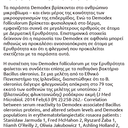
Τα παράσιτα Demodex βρίσκονται στο ανθρώπινο
μικροβίωμα – και είναι μέρος της κοινότητας των
μικροοργανισμών της επιδερμίδας. Ενώ το Demodex
folliculorum βρίσκεται φυσιολογικά στο δέρμα,
εμφανίζεται συχνά σε μεγαλύτερους αριθμούς σε άτομα
με Δερματική Ερυθρότητα. Επιστημονικά στοιχεία
δείχνουν ότι η παρουσία του Demodex σε αφθονία μπορεί
πιθανώς να προκαλέσει ανοσοαπόκριση σε άτομα με
Ερυθρότητα και ότι η φλεγμονή που προκαλείται
σχετίζεται με τα παράσιτα αυτά.
Η συσχέτιση του Demodex folliculorum με την Ερυθρότητα
φαίνεται να συνδέεται επίσης με το παθογόνο βακτήριο
Bacillus oleronius. Σε μια μελέτη από το Εθνικό
Πανεπιστήμιο της Ιρλανδίας, διαπιστώθηκε ότι το B.
oleronius διέγειρε φλεγμονώδη απόκριση στο 79 τοις
εκατό των ασθενών της μελέτης με υποτύπου 2
(βλατινώδης φλυκταινώδης) ροδόχρου ακμή (J Med
Microbiol. 2014 Feb;63 (Pt 2):258-262.- Correlation
between serum reactivity to Demodex-associated Bacillus
oleronius proteins, and altered sebum levels and Demodex
populations in erythematotelangiectatic rosacea patients :
Stanisław Jarmuda 1, Fred McMahon 2, Ryszard Żaba 1,
Niamh O’Reilly 2, Oliwia Jakubowicz 1, Ashling Holland 2,