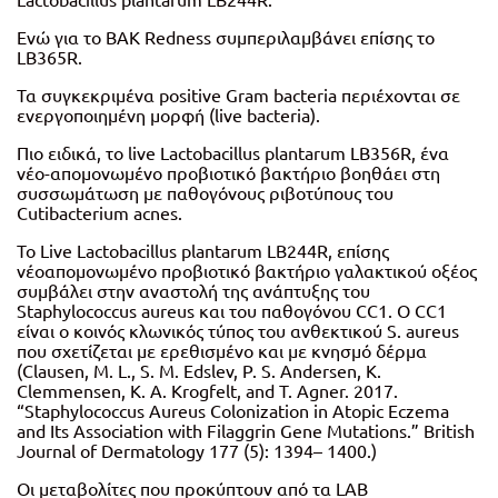
Lactobacillus plantarum LB244R.
Ενώ για το BAK Redness συμπεριλαμβάνει επίσης το
LB365R.
Τα συγκεκριμένα positive Gram bacteria περιέχονται σε
ενεργοποιημένη μορφή (live bacteria).
Πιο ειδικά, το live Lactobacillus plantarum LB356R, ένα
νέο-απομονωμένο προβιοτικό βακτήριο βοηθάει στη
συσσωμάτωση με παθογόνους ριβοτύπους του
Cutibacterium acnes.
Το Live Lactobacillus plantarum LB244R, επίσης
νέοαπομονωμένο προβιοτικό βακτήριο γαλακτικού οξέος
συμβάλει στην αναστολή της ανάπτυξης του
Staphylococcus aureus και του παθογόνου CC1. O CC1
είναι ο κοινός κλωνικός τύπος του ανθεκτικού S. aureus
που σχετίζεται με ερεθισμένο και με κνησμό δέρμα
(Clausen, M. L., S. M. Edslev, P. S. Andersen, K.
Clemmensen, K. A. Krogfelt, and T. Agner. 2017.
“Staphylococcus Aureus Colonization in Atopic Eczema
and Its Association with Filaggrin Gene Mutations.” British
Journal of Dermatology 177 (5): 1394– 1400.)
Οι μεταβολίτες που προκύπτουν από τα LAB