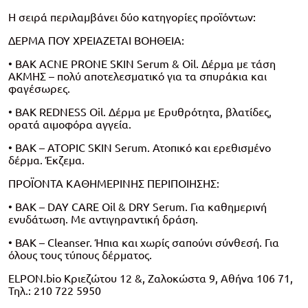
Η σειρά περιλαμβάνει δύο κατηγορίες προϊόντων:
ΔΕΡΜΑ ΠΟΥ ΧΡΕΙΑΖΕΤΑΙ ΒΟΗΘΕΙΑ:
• ΒΑΚ ACNE PRONE SKIN Serum & Oil. Δέρμα με τάση
ΑΚΜΗΣ – πολύ αποτελεσματικό για τα σπυράκια και
φαγέσωρες.
• BAK REDNESS Oil. Δέρμα με Ερυθρότητα, βλατίδες,
ορατά αιμοφόρα αγγεία.
• ΒΑΚ – ATOPIC SKIN Serum. Ατοπικό και ερεθισμένο
δέρμα. Έκζεμα.
ΠΡΟΪΟΝΤΑ ΚΑΘΗΜΕΡΙΝΗΣ ΠΕΡΙΠΟΙΗΣΗΣ:
• BAK – DAY CARE Oil & DRY Serum. Για καθημερινή
ενυδάτωση. Με αντιγηραντική δράση.
• BAK – Cleanser. Ήπια και χωρίς σαπούνι σύνθεσή. Για
όλους τους τύπους δέρματος.
ELPON.bio Κριεζώτου 12 &, Ζαλοκώστα 9, Αθήνα 106 71,
Τηλ.: 210 722 5950