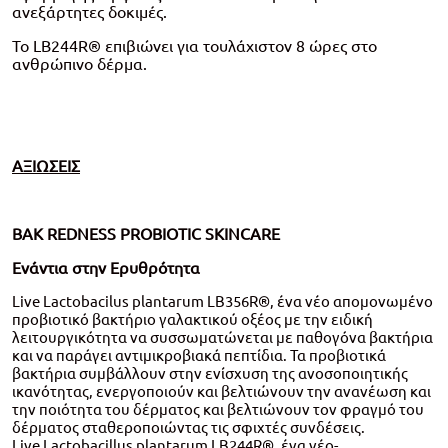
ανεξάρτητες δοκιμές.
Το LB244R® επιβιώνει για τουλάχιστον 8 ώρες στο
ανθρώπινο δέρμα.
ΑΞΙΩΣΕΙΣ
ΒΑΚ REDNESS PROBIOTIC SKINCARE
Eνάντια στην Ερυθρότητα
Live Lactobacilus plantarum LB356R®, ένα νέο απομονωμένο
προβιοτικό βακτήριο γαλακτικού οξέος με την ειδική
λειτουργικότητα να συσσωματώνεται με παθογόνα βακτήρια
και να παράγει αντιμικροβιακά πεπτίδια. Τα προβιοτικά
βακτήρια συμβάλλουν στην ενίσχυση της ανοσοποιητικής
ικανότητας, ενεργοποιούν και βελτιώνουν την ανανέωση και
την ποιότητα του δέρματος και βελτιώνουν τον φραγμό του
δέρματος σταθεροποιώντας τις σφιχτές συνδέσεις.
Live Lactobacillus plantarum LB244R®, ένα νέο-