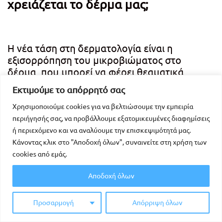
χρειάζεται το δέρμα μας;
Η νέα τάση στη δερματολογία είναι η
εξισορρόπηση του μικροβιώματος στο
δέρμα, που μπορεί να φέρει θεαματικά
αποτελέσματα τόσο στην υγρασία του, όσο
Εκτιμούμε το απόρρητό σας
και στην αντιμετώπιση προβλημάτων όπως
ερεθισμοί, ερυθρότητες, ρυτίδες και
Χρησιμοποιούμε cookies για να βελτιώσουμε την εμπειρία
σπυράκια.
περιήγησής σας, να προβάλλουμε εξατομικευμένες διαφημίσεις
ή περιεχόμενο και να αναλύουμε την επισκεψιμότητά μας.
Το μικροβίωμα είναι το σύνολο των βακτηρίων που
Κάνοντας κλικ στο "Αποδοχή όλων", συναινείτε στη χρήση των
έχουμε στο σώμα μας και μπορούν να επηρεάσουν την
cookies από εμάς.
υγεία μας θετικά ή αρνητικά, αναλόγως με το αν υπάρχει
ισορροπία και τα καλά βακτήρια υπερτερούν των κακών.
Κι ενώ πριν δύο δεκαετίες, το μικροβίωμα ήταν άγνωστη
Αποδοχή όλων
λέξη ακόμη και για την επιστημονική κοινότητα, πλέον τη
γνωρίζουμε καλά, κυρίως μέσα από το γαστρεντερικό
μας σύστημα, το οποίο ξέρουμε ότι φιλοξενεί πάνω από
Προσαρμογή
Απόρριψη όλων
100 τρισεκατομμύρια βακτηρίων και μυκητών.