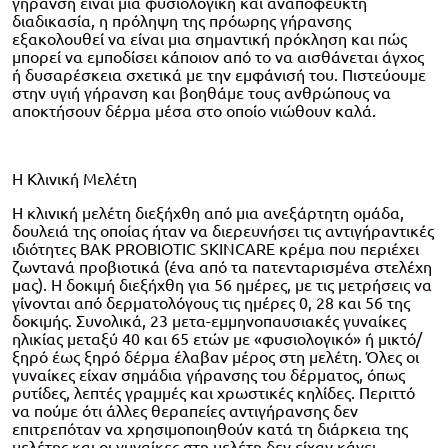
γήρανση είναι μια φυσιολογική και αναπόφευκτη
διαδικασία, η πρόληψη της πρόωρης γήρανσης
εξακολουθεί να είναι μια σημαντική πρόκληση και πώς
μπορεί να εμποδίσει κάποιον από το να αισθάνεται άγχος
ή δυσαρέσκεια σχετικά με την εμφάνισή του. Πιστεύουμε
στην υγιή γήρανση και βοηθάμε τους ανθρώπους να
αποκτήσουν δέρμα μέσα στο οποίο νιώθουν καλά.
Η Κλινική Μελέτη
Η κλινική μελέτη διεξήχθη από μια ανεξάρτητη ομάδα,
δουλειά της οποίας ήταν να διερευνήσει τις αντιγήραντικές
ιδιότητες ΒΑΚ PROBIOTIC SKINCARE κρέμα που περιέχει
ζωντανά προβιοτικά (ένα από τα πατενταρισμένα στελέχη
μας). Η δοκιμή διεξήχθη για 56 ημέρες, με τις μετρήσεις να
γίνονται από δερματολόγους τις ημέρες 0, 28 και 56 της
δοκιμής. Συνολικά, 23 μετα-εμμηνοπαυσιακές γυναίκες
ηλικίας μεταξύ 40 και 65 ετών με «φυσιολογικό» ή μικτό/
ξηρό έως ξηρό δέρμα έλαβαν μέρος στη μελέτη. Όλες οι
γυναίκες είχαν σημάδια γήρανσης του δέρματος, όπως
ρυτίδες, λεπτές γραμμές και χρωστικές κηλίδες. Περιττό
να πούμε ότι άλλες θεραπείες αντιγήρανσης δεν
επιτρεπόταν να χρησιμοποιηθούν κατά τη διάρκεια της
μελέτης και οι γυναίκες στη μελέτη δεν είχαν κάνει