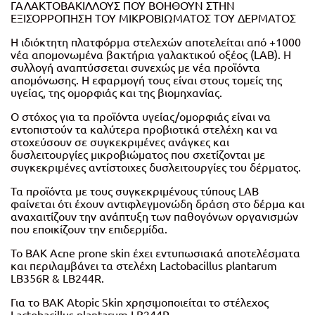
ΓΑΛΑΚΤΟΒΑΚΙΛΛΟΥΣ ΠΟΥ ΒΟΗΘΟΥΝ ΣΤΗΝ
ΕΞΙΣΟΡΡΟΠΗΣΗ ΤΟΥ ΜΙΚΡΟΒΙΩΜΑΤΟΣ ΤΟΥ ΔΕΡΜΑΤΟΣ
Η ιδιόκτητη πλατφόρμα στελεχών αποτελείται από +1000
νέα απομονωμένα βακτήρια γαλακτικού οξέος (LAB). Η
συλλογή αναπτύσσεται συνεχώς με νέα προϊόντα
απομόνωσης. Η εφαρμογή τους είναι στους τομείς της
υγείας, της ομορφιάς και της βιομηχανίας.
Ο στόχος για τα προϊόντα υγείας/ομορφιάς είναι να
εντοπιστούν τα καλύτερα προβιοτικά στελέχη και να
στοχεύσουν σε συγκεκριμένες ανάγκες και
δυσλειτουργίες μικροβιώματος που σχετίζονται με
συγκεκριμένες αντίστοιχες δυσλειτουργίες του δέρματος.
Τα προϊόντα με τους συγκεκριμένους τύπους LAB
φαίνεται ότι έχουν αντιφλεγμονώδη δράση στο δέρμα και
αναχαιτίζουν την ανάπτυξη των παθογόνων οργανισμών
που εποικίζουν την επιδερμίδα.
Το BAK Acne prone skin έχει εντυπωσιακά αποτελέσματα
και περιλαμβάνει τα στελέχη Lactobacillus plantarum
LB356R & LB244R.
Για το ΒΑΚ Atopic Skin χρησιμοποιείται το στέλεχος