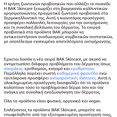
Η χρήση ζωντανών προβιοτικών που αλλάζει το παιχνίδι:
Η BAK Skincare ξεχωρίζει στη βιομηχανία καλλυντικών
χρησιμοποιώντας πραγματικά ζωντανά προβιοτικά στα
δερμοκαλλυντικά της. Αυτή η καινοτόμος προσέγγιση
προσφέρει πολλαπλές λειτουργίες για την αντιγήρανση
και τη συνολική βελτίωση του δέρματος. Τα ενεργά
προβιοτικά στα προϊόντα BAK μπορούν να
αντικαταστήσουν συνδυασμούς συμβατικών συστατικών,
με αποτέλεσμα ενισχυμένα αποτελέσματα αντιγήρανσης.
Έρχεται λοιπόν η νέα σειρά ΒΑΚ Skincare, με σκοπό να
αντιμετωπίσει διάφορα προβλήματα του δέρματος όπως
σπυράκια
,
ερεθισμούς, κνησμό και
ερυθρότητα
.
Παράλληλα παρέχει σωστή
καθημερινή φροντίδα
ενώ
ταυτόχρονα προσφέρει
αντιγηραντικές
ιδιότητες
.
Αυτή η
ολοκληρωμένη προσέγγιση διασφαλίζει ότι τα προϊόντα
καλύπτουν τόσο το προβληματικό δέρμα όσο και την
ανάγκη για συνολική αναζωογόνηση του δέρματος.
Όλα τα προϊόντα είναι φυσικά, οργανικά και vegan.
Επιλέγοντας τα προϊόντα BAK Skincare, μπορείτε να
επωφεληθείτε από την εξατομικευμένη προσέγγισή τους,