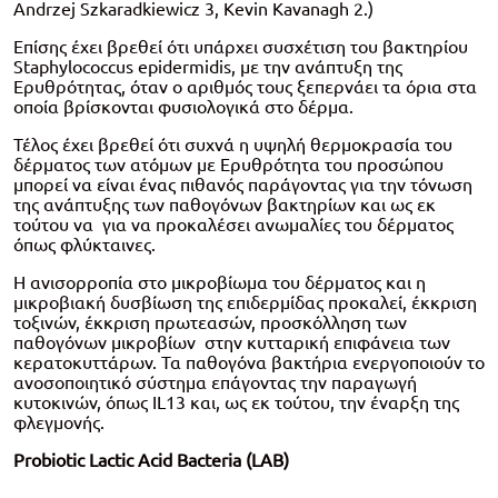
Andrzej Szkaradkiewicz 3, Kevin Kavanagh 2.)
Επίσης έχει βρεθεί ότι υπάρχει συσχέτιση του βακτηρίου
Staphylococcus epidermidis, με την ανάπτυξη της
Ερυθρότητας, όταν ο αριθμός τους ξεπερνάει τα όρια στα
οποία βρίσκονται φυσιολογικά στο δέρμα.
Τέλος έχει βρεθεί ότι συχνά η υψηλή θερμοκρασία του
δέρματος των ατόμων με Ερυθρότητα του προσώπου
μπορεί να είναι ένας πιθανός παράγοντας για την τόνωση
της ανάπτυξης των παθογόνων βακτηρίων και ως εκ
τούτου να για να προκαλέσει ανωμαλίες του δέρματος
όπως φλύκταινες.
Η ανισορροπία στο μικροβίωμα του δέρματος και η
μικροβιακή δυσβίωση της επιδερμίδας προκαλεί, έκκριση
τοξινών, έκκριση πρωτεασών, προσκόλληση των
παθογόνων μικροβίων στην κυτταρική επιφάνεια των
κερατοκυττάρων. Τα παθογόνα βακτήρια ενεργοποιούν το
ανοσοποιητικό σύστημα επάγοντας την παραγωγή
κυτοκινών, όπως IL13 και, ως εκ τούτου, την έναρξη της
φλεγμονής.
Probiotic Lactic Acid Bacteria (LAB)