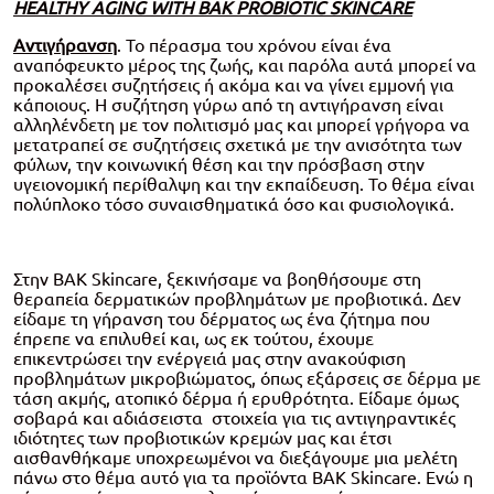
HEALTHY AGING WITH BAK PROBIOTIC SKINCARE
Αντιγήρανση
. Το πέρασμα του χρόνου είναι ένα
αναπόφευκτο μέρος της ζωής, και παρόλα αυτά μπορεί να
προκαλέσει συζητήσεις ή ακόμα και να γίνει εμμονή για
κάποιους. Η συζήτηση γύρω από τη αντιγήρανση είναι
αλληλένδετη με τον πολιτισμό μας και μπορεί γρήγορα να
μετατραπεί σε συζητήσεις σχετικά με την ανισότητα των
φύλων, την κοινωνική θέση και την πρόσβαση στην
υγειονομική περίθαλψη και την εκπαίδευση. Το θέμα είναι
πολύπλοκο τόσο συναισθηματικά όσο και φυσιολογικά.
Στην BAK Skincare, ξεκινήσαμε να βοηθήσουμε στη
θεραπεία δερματικών προβλημάτων με προβιοτικά. Δεν
είδαμε τη γήρανση του δέρματος ως ένα ζήτημα που
έπρεπε να επιλυθεί και, ως εκ τούτου, έχουμε
επικεντρώσει την ενέργειά μας στην ανακούφιση
προβλημάτων μικροβιώματος, όπως εξάρσεις σε δέρμα με
τάση ακμής, ατοπικό δέρμα ή ερυθρότητα. Είδαμε όμως
σοβαρά και αδιάσειστα στοιχεία για τις αντιγηραντικές
ιδιότητες των προβιοτικών κρεμών μας και έτσι
αισθανθήκαμε υποχρεωμένοι να διεξάγουμε μια μελέτη
πάνω στο θέμα αυτό για τα προϊόντα ΒΑΚ Skincare. Ενώ η