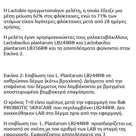
Η Lactobio πραγματοποίησε μελέτη, η οποία έδειξε μια
μέση μείωση 62% στις φλύκταινες, ενώ το 71% των
ατόμων είχαν λιγότερες φλύκταινες μετά από 28 ημέρες
χρήσης.
Η μελέτη έγινε χρησιμοποιώντας τους γαλακτοβάκιλλους
Lactobacilus plantarum LB244R® και Lactobacilus
plantarum LB356R® και τα αποτελέσματα φαίνονται στην
Εικόνα 2.
Εικόνα 2: Επιβίωση του L. Plantarum LB244R® σε
ανθρώπινο δέρμα (κάτω βραχίονα). Δείγματα από την
επιφάνεια του δέρματος που λαμβάνονται με βρεγμένα
αποστειρωμένα βαμβακερά επιχρίσματα.
Ο χρόνος T=0 είναι αμέσως μετά την εφαρμογή του Bak
PROBIOTIC SKINCARE που περιλαμβάνει LB244R®. Δεν
ανιχνεύθηκαν LAB στο δέρμα πριν από την εφαρμογή.
Η επιβίωση του L. Plantarum LB244R® προσδιορίζεται ως
ποσοστό σε σχέση με τον αριθμό των LAB τη στιγμή της
εφαρμογής. Εμφανίζονται αποτελέσματα για 3