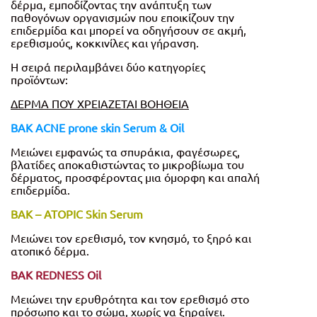
δέρμα, εμποδίζοντας την ανάπτυξη των
παθογόνων οργανισμών που εποικίζουν την
επιδερμίδα και μπορεί να οδηγήσουν σε ακμή,
ερεθισμούς, κοκκινίλες και γήρανση.
Η σειρά περιλαμβάνει δύο κατηγορίες
προϊόντων:
ΔΕΡΜΑ ΠΟΥ ΧΡΕΙΑΖΕΤΑΙ ΒΟΗΘΕΙΑ
ΒΑΚ ACNE prone skin Serum & Oil
Μειώνει εμφανώς τα σπυράκια, φαγέσωρες,
βλατίδες αποκαθιστώντας το μικροβίωμα του
δέρματος, προσφέροντας μια όμορφη και απαλή
επιδερμίδα.
ΒΑΚ – ATOPIC Skin Serum
Μειώνει τον ερεθισμό, τον κνησμό, το ξηρό και
ατοπικό δέρμα.
BAK REDNESS Oil
Μειώνει την ερυθρότητα και τον ερεθισμό στο
πρόσωπο και το σώμα, χωρίς να ξηραίνει.