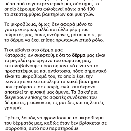
μέσα από το γαστρεντερικό μας σύστημα, το
οποίο ξέρουμε ότι φιλοξενεί πάνω από 100
τρισεκατομμύρια βακτηρίων και μυκητών.
Το μικροβίωμα, όμως, δεν αφορά μόνο το
γαστρεντερικό, αλλά και άλλα μέρη του
σώματός μας, όπως πνεύμονες, μάτια κ.ο.κ., με
το δέρμα να έχει επίσης πρωταγωνιστικό ρόλο.
Τι συμβαίνει στο δέρμα μας;
Καταρχάς, αν σκεφτούμε ότι το
δέρμα
μας είναι
το μεγαλύτερο όργανο του σώματός μας,
καταλαβαίνουμε πόσο σημαντικό είναι να το
προστατέψουμε και αντίστοιχα, πόσο σημαντικό
είναι το μικροβίωμά του, το οποίο έχει την
ικανότητα να καταπολεμά τα κακά βακτήρια
που ερχόμαστε σε επαφή, ενώ ταυτόχρονα
αποτελεί τη φυσική μας άμυνα. Τα βακτήρια
διεγείρουν επίσης τις σφιχτές συνδέσεις του
δέρματος, μειώνοντας τις ρυτίδες και τις λεπτές
γραμμές.
Πρέπει, λοιπόν, να φροντίσουμε το μικροβίωμα
του δέρματός μας, καθώς όταν δεν βρίσκεται σε
ισορροπία, αυτό που παρατηρούμε