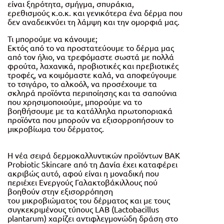
είναι ξηρότητα, σμήγμα, σπυράκια,
ερεθισμούς κ.ο.κ. και γενικότερα ένα δέρμα που
δεν αναδεικνύει τη λάμψη και την ομορφιά μας.
Τι μπορούμε να κάνουμε;
Εκτός από το να προστατεύουμε το δέρμα μας
από τον ήλιο, να τρεφόμαστε σωστά με πολλά
φρούτα, λαχανικά, προβιοτικές και πρεβιοτικές
τροφές, να κοιμόμαστε καλά, να αποφεύγουμε
το τσιγάρο, το αλκοόλ, να προσέχουμε τα
σκληρά προϊόντα περιποίησης και τα σαπούνια
που χρησιμοποιούμε, μπορούμε να το
βοηθήσουμε με τα κατάλληλα πρωτοποριακά
προϊόντα που μπορούν να εξισορροπήσουν το
μικροβίωμα του δέρματος.
H νέα σειρά δερμοκαλλυντικών προϊόντων BAK
Probiotic Skincare από τη Δανία έχει καταφέρει
ακριβώς αυτό, αφού είναι η μοναδική που
περιέχει Ενεργούς Γαλακτοβάκιλλους πού
βοηθούν στην εξισορρόπηση
του μικροβιώματος του δέρματος και με τους
συγκεκριμένους τύπους LAB (Lactobacillus
plantarum) χαρίζει αντιφλεγμονώδη δράση στο