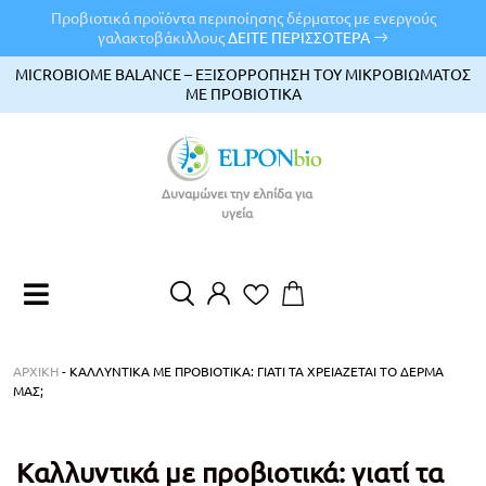
Προβιοτικά προϊόντα περιποίησης δέρματος με ενεργούς
γαλακτοβάκιλλους
ΔΕΙΤΕ ΠΕΡΙΣΣΟΤΕΡΑ
MICROBIOME BALANCE – ΕΞΙΣΟΡΡΟΠΗΣΗ ΤΟΥ ΜΙΚΡΟΒΙΩΜΑΤΟΣ
ΜΕ ΠΡΟΒΙΟΤΙΚΑ
Δυναμώνει την ελπίδα για
υγεία
EN
EL
ΑΡΧΙΚΉ
-
ΚΑΛΛΥΝΤΙΚΆ ΜΕ ΠΡΟΒΙΟΤΙΚΆ: ΓΙΑΤΊ ΤΑ ΧΡΕΙΆΖΕΤΑΙ ΤΟ ΔΈΡΜΑ
ΜΑΣ;
Καλλυντικά με προβιοτικά: γιατί τα